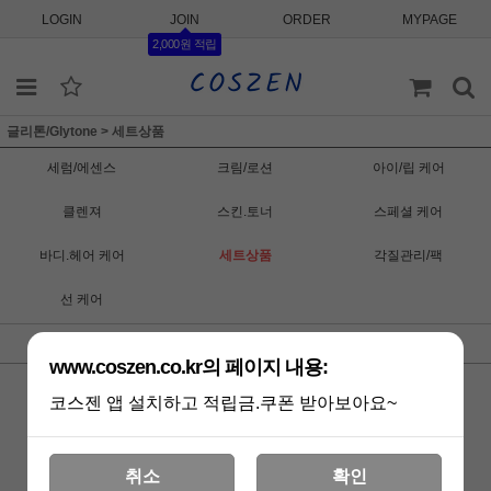
LOGIN
JOIN
ORDER
MYPAGE
2,000원 적립
글리톤/Glytone
>
세트상품
세럼/에센스
크림/로션
아이/립 케어
클렌져
스킨.토너
스페셜 케어
바디.헤어 케어
세트상품
각질관리/팩
선 케어
최신순
낮은가격
높은가격
판매순위
상품명
www.coszen.co.kr의 페이지 내용:
코스젠 앱 설치하고 적립금.쿠폰 받아보아요~
취소
확인