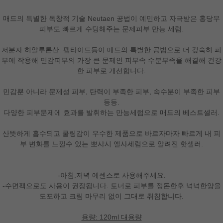
매드의 특별한 독창적 기술 Neutaen 공법이 예민하고 자극받은 홍당무
피부도 빠르게 수딩해주는 문제피부 만능 세럼.
저분자 히알루론산. 펩타이드등이 매드의 특별한 공법으로 더 깊숙히 피
부에 작용해 민감피부의 가장 큰 문제인 피부속 수분부족을 해결해 건강
한 피부로 개선합니다.
민감뿐 아니라 문제성 피부, 탄력이 부족한 피부, 속수분이 부족한 피부
등등.
다양한 피부문제에 효과를 발휘하는 만능세럼으로 매드의 베스트셀러.
산뜻하게 흡수되고 쿨링감이 우수한 제품으로 바르자마자 빠르게 내 피
부 변화를 느낄수 있는 뽀샤시 엘사세럼으로 알려진 핫셀러.
-아침.저녁 에센스로 사용해주세요.
-수면팩으로도 사용이 권장됩니다. 토너로 피부를 정돈한후 넉넉한양을
도포하고 크림 마무리 없이 그대로 취침합니다.
용량: 120ml 대용량