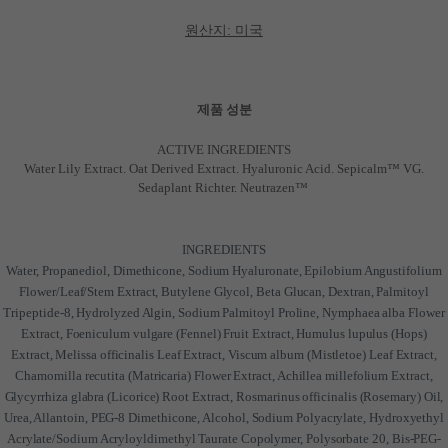
원산지: 미국
제품 성분
ACTIVE INGREDIENTS
Water Lily Extract. Oat Derived Extract. Hyaluronic Acid. Sepicalm™ VG.
Sedaplant Richter. Neutrazen™
INGREDIENTS
Water, Propanediol, Dimethicone, Sodium Hyaluronate, Epilobium Angustifolium
Flower/Leaf/Stem Extract, Butylene Glycol, Beta Glucan, Dextran, Palmitoyl
Tripeptide-8, Hydrolyzed Algin, Sodium Palmitoyl Proline, Nymphaea alba Flower
Extract, Foeniculum vulgare (Fennel) Fruit Extract, Humulus lupulus (Hops)
Extract, Melissa officinalis Leaf Extract, Viscum album (Mistletoe) Leaf Extract,
Chamomilla recutita (Matricaria) Flower Extract, Achillea millefolium Extract,
Glycyrrhiza glabra (Licorice) Root Extract, Rosmarinus officinalis (Rosemary) Oil,
Urea, Allantoin, PEG-8 Dimethicone, Alcohol, Sodium Polyacrylate, Hydroxyethyl
Acrylate/Sodium Acryloyldimethyl Taurate Copolymer, Polysorbate 20, Bis-PEG-