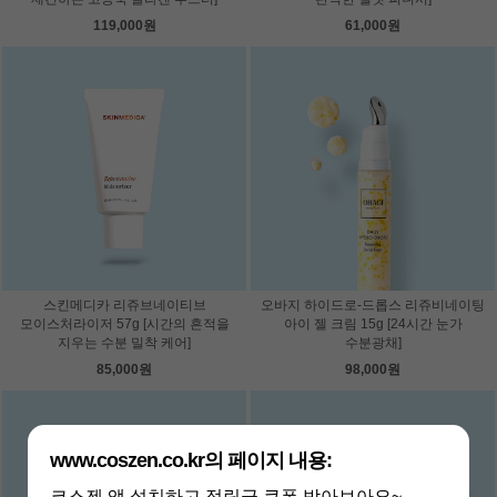
119,000원
61,000원
스킨메디카 리쥬브네이티브
오바지 하이드로-드롭스 리쥬비네이팅
모이스처라이저 57g [시간의 흔적을
아이 젤 크림 15g [24시간 눈가
지우는 수분 밀착 케어]
수분광채]
85,000원
98,000원
www.coszen.co.kr의 페이지 내용:
코스젠 앱 설치하고 적립금.쿠폰 받아보아요~