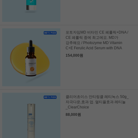
포토자임MD 비타민 CE 페룰릭+DNA /
CE 페룰릭 중에 최고에요. MD가
강추해요 / Photozyme MD Vitamin
C+E Ferulic Acid Serum with DNA
154,000원
클리어초이스 안티링클 레티녹스 50g_
자극다운,효과 업. 멀티플효과 레티놀
_ClearChoice
88,000원