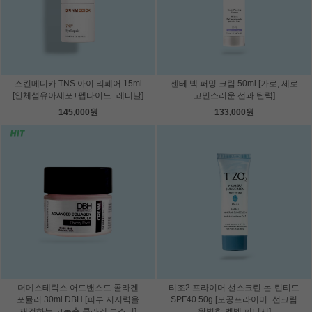
스킨메디카 TNS 아이 리페어 15ml
센테 넥 퍼밍 크림 50ml [가로, 세로
[인체섬유아세포+펩타이드+레티날]
고민스러운 선과 탄력]
145,000원
133,000원
더메스테릭스 어드밴스드 콜라겐
티조2 프라이머 선스크린 논-틴티드
포뮬러 30ml DBH [피부 지지력을
SPF40 50g [모공프라이머+선크림
재건하는 고농축 콜라겐 부스터]
완벽한 벨벳 피니시]