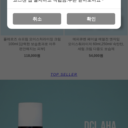
취소
확인
플레르즈 슈프림 모이스처라이징 크림
에피큐렌 페이셜 에멀전 엔자임
100ml [강력한 보습효과로 아주
모이스춰라이저 60ml,250ml/ 속탄탄,
편안해지는 피부]
세럼.크림 다용도 보습제
118,000원
54,000원
TOP SELLER