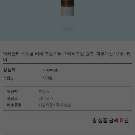
닥터잔카 스페셜 비비 크림 20ml / 비비크림 원조. 피부개선+보호+커
버
상품가
104,000
원
적립금
520원
원산지
프랑스
브랜드
닥터잔카
배송유형
배송유형 / 국내 발송
0
총 상품 금액
원