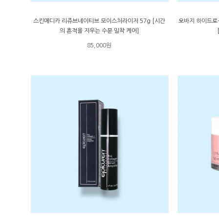
스킨메디카 리쥬브네이티브 모이스처라이저 57g [시간
오바지 하이드로-
의 흔적을 지우는 수분 밀착 케어]
85,000원