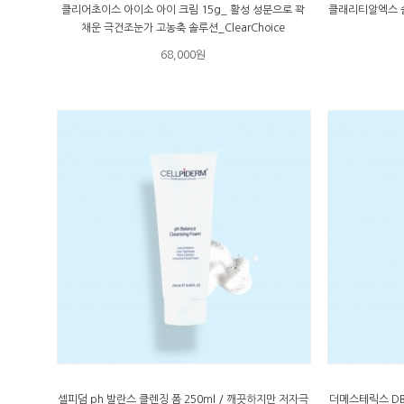
클리어초이스 아이소 아이 크림 15g_ 활성 성분으로 꽉
클래리티알엑스 슬
채운 극건조눈가 고농축 솔루션_ClearChoice
68,000원
셀피덤 ph 발란스 클렌징 폼 250ml / 깨끗하지만 저자극
더메스테릭스 DBH