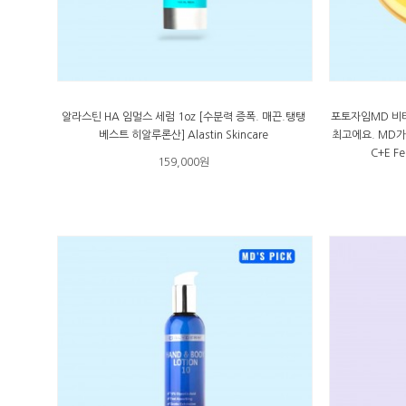
알라스틴 HA 임멀스 세럼 1oz [수분력 증폭. 매끈.탱탱
포토자임MD 비타
베스트 히알루론산] Alastin Skincare
최고에요. MD가 강
C+E Fe
159,000원