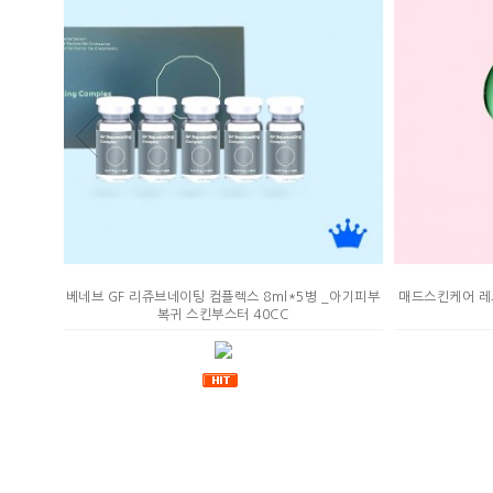
AHA
베네브 GF 리쥬브네이팅 컴플렉스 8ml*5병 _아기피부
매드스킨케어 레드
이용한 모공
복귀 스킨부스터 40CC