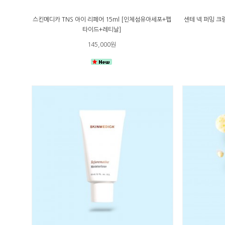
스킨메디카 TNS 아이 리페어 15ml [인체섬유아세포+펩
센테 넥 퍼밍 크림
타이드+레티날]
145,000원