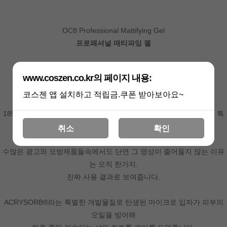
OC8 Professional Mattifying Gel
프로패셔널 매티파잉 젤
번들거림. 메이크업 무너짐. 모공 문제 OUT
www.coszen.co.kr의 페이지 내용:
알콜없이도 순하게 하루종일 막아줄꺼에요.
코스젠 앱 설치하고 적립금.쿠폰 받아보아요~
1897에 설립된 제약그룹 ferndalepharmagroup에서 특별한 노하우, 특
별한 연구개발로
취소
확인
탄생되어 탑셀러로 지속되어 오는 샤인 컨트롤 케어.
수많은 광고와 모방제품들속에서도 단연 그 명성이 줄어들지 않는 이유
는 오직 한가지.
진짜 사용 결과로 보여줍니다.
ACRYSORB®라는 특별한 개발물질로 탄생된 마이크로 입자가 피부의
오일을 방어해