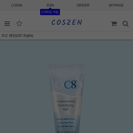
LOGIN
JOIN
ORDER
MYPAGE
2,000원 적립
O.C 에잇(OC Eight)