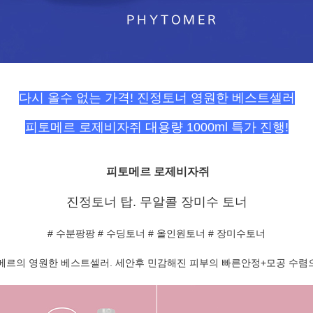
다시 올수 없는 가격! 진정토너 영원한 베스트셀러
피토메르 로제비자쥐 대용량 1000ml 특가 진행!
피토메르
로제비자쥐
진정토너 탑. 무알콜 장미수 토너
# 수분팡팡 # 수딩토너 # 올인원토너 # 장미수토너
토메르의 영원한 베스트셀러. 세안후 민감해진 피부의 빠른안정+모공 수렴