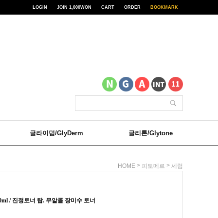
LOGIN
JOIN 1,000WON
CART
ORDER
BOOKMARK
글라이덤/GlyDerm
글리톤/Glytone
>
>
HOME
피토메르
세럼
ml / 진정토너 탑. 무알콜 장미수 토너