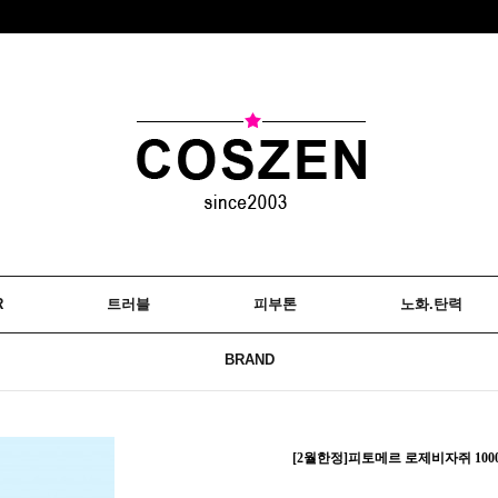
R
트러블
피부톤
노화.탄력
BRAND
[2월한정]피토메르 로제비자쥐 1000