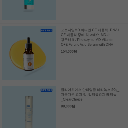
포토자임MD 비타민 CE 페룰릭+DNA /
CE 페룰릭 중에 최고에요. MD가
강추해요 / Photozyme MD Vitamin
C+E Ferulic Acid Serum with DNA
154,000원
클리어초이스 안티링클 레티녹스 50g_
자극다운,효과 업. 멀티플효과 레티놀
_ClearChoice
88,000원