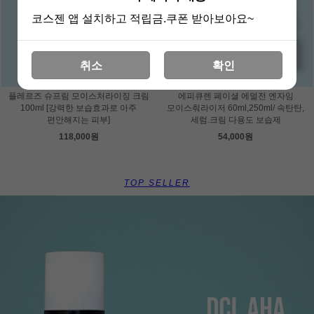
코스젠 앱 설치하고 적립금.쿠폰 받아보아요~
취소
확인
플레르즈 슈프림 모이스처라이징 크림
에피큐렌 페이셜 에멀전 엔자임
100ml [강력한 보습효과로 아주
모이스춰라이저 60ml,250ml/ 속탄탄,
편안해지는 피부]
세럼.크림 다용도 보습제
118,000원
54,000원
TOP SELLER