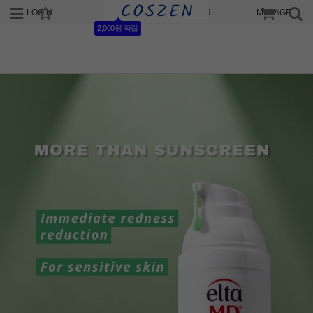
LOGIN
JOIN
ORDER
MYPAGE
2,000원 적립