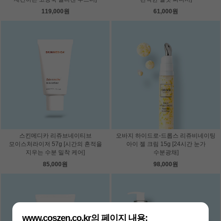
119,000원
61,000원
스킨메디카 리쥬브네이티브
오바지 하이드로-드롭스 리쥬비네이팅
모이스처라이저 57g [시간의 흔적을
아이 젤 크림 15g [24시간 눈가
지우는 수분 밀착 케어]
수분광채]
85,000원
98,000원
www.coszen.co.kr의 페이지 내용: