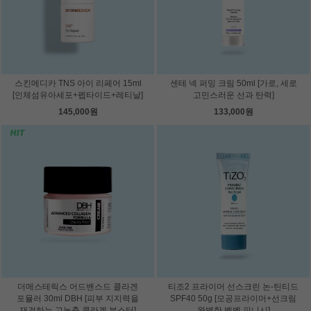
스킨메디카 TNS 아이 리페어 15ml
센테 넥 퍼밍 크림 50ml [가로, 세로
[인체섬유아세포+펩타이드+레티날]
고민스러운 선과 탄력]
145,000원
133,000원
더메스테릭스 어드밴스드 콜라겐
티조2 프라이머 선스크린 논-틴티드
포뮬러 30ml DBH [피부 지지력을
SPF40 50g [모공프라이머+선크림
재건하는 고농축 콜라겐 부스터]
완벽한 벨벳 피니시]