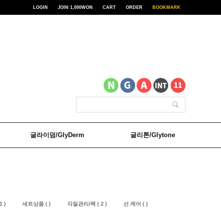
LOGIN
JOIN 1,000WON
CART
ORDER
BOOKMARK
글라이덤/GlyDerm
글리톤/Glytone
 )
세트상품 ( )
각질관리/팩 ( 2 )
선 케어 ( )