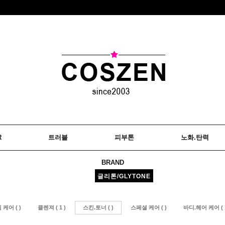
R
트러블
피부톤
노화.탄력
BRAND
글리톤/GLYTONE
 케어 ( )
클렌져 ( 1 )
스킨.토너 ( )
스페셜 케어 ( )
바디.헤어 케어 ( 1