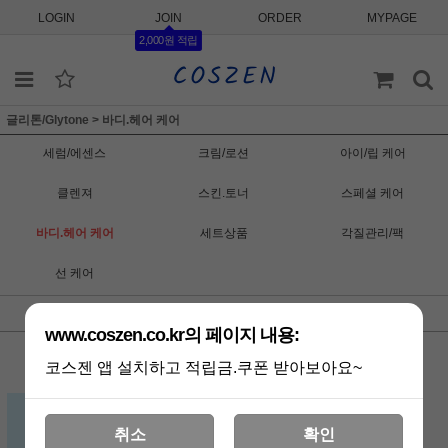
LOGIN
JOIN
ORDER
MYPAGE
2,000원 적립
글리톤/Glytone
>
바디.헤어 케어
세럼/에센스
크림/로션
아이/립 케어
클렌져
스킨.토너
스페셜 케어
바디.헤어 케어
세트상품
각질관리/팩
선 케어
최신순
낮은가격
높은가격
판매순위
상품명
www.coszen.co.kr의 페이지 내용:
코스젠 앱 설치하고 적립금.쿠폰 받아보아요~
글라이톤 아하플러스 울트라 소프트닝
풋 크림 / 한번 사용으로도 매끈매끈 /
취소
확인
Glytone AHA+ Ultra Softening Foot