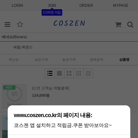
LOGIN
JOIN
ORDER
MYPAGE
2,000원 적립
베네브(Benev)
세럼.에센스
최신순
낮은가격
높은가격
판매순위
상품명
[소연 고객님 개별결재]
124,000원
www.coszen.co.kr의 페이지 내용:
베네브 GF 리쥬브네이팅 컴플렉스
8ml*5병 _아기피부 복귀 스킨부스터
코스젠 앱 설치하고 적립금.쿠폰 받아보아요~
40CC
(품절)