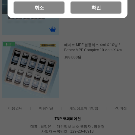
취소
확인
베네브 MPF 컴플렉스 4ml X 10병 /
Benev MPF Complex 10 vials X 4ml
388,000원
이용안내
이용약관
개인정보처리방침
PC버전
TNP 코퍼레이션
대표 : 최정윤 ㅣ 개인정보 보호 책임자 : 황유경
사업자 등록번호 : 129-23-46913