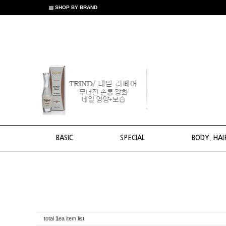
SHOP BY BRAND
BASIC
SPECIAL
BODY. HAI
total
1
ea item list