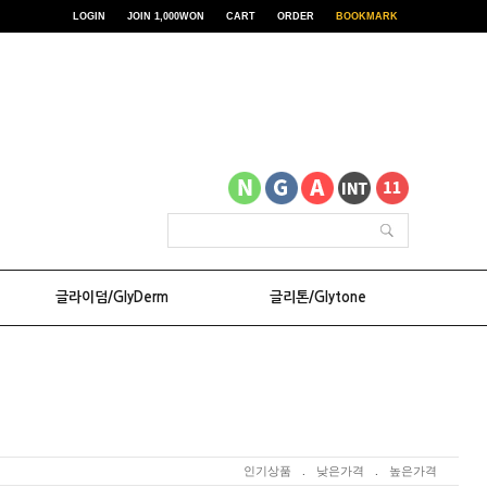
LOGIN
JOIN 1,000WON
CART
ORDER
BOOKMARK
글라이덤/GlyDerm
글리톤/Glytone
인기상품
.
낮은가격
.
높은가격