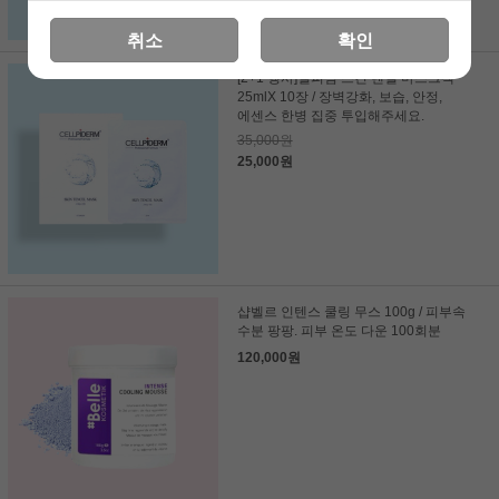
취소
확인
[2+1 행사]셀피덤 스킨 텐셀 마스크팩
25mlX 10장 / 장벽강화, 보습, 안정,
에센스 한병 집중 투입해주세요.
35,000원
25,000원
샵벨르 인텐스 쿨링 무스 100g / 피부속
수분 팡팡. 피부 온도 다운 100회분
120,000원