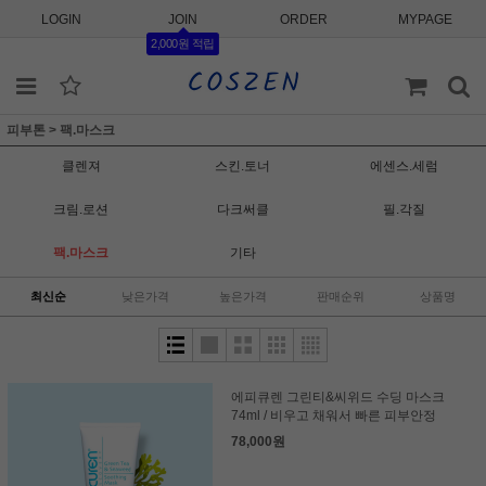
LOGIN
JOIN
ORDER
MYPAGE
2,000원 적립
피부톤
>
팩.마스크
클렌져
스킨.토너
에센스.세럼
크림.로션
다크써클
필.각질
팩.마스크
기타
최신순
낮은가격
높은가격
판매순위
상품명
에피큐렌 그린티&씨위드 수딩 마스크
74ml / 비우고 채워서 빠른 피부안정
78,000원