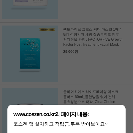
팩토파이브 그로스 팩터 마스크 1매 /
8ml 성장인자 세럼 집중투여로 피부
컨디션을 안정 / FACTORFIVE Growth
Factor Post Treatment Facial Mask
29,000원
클리어초이스 하이드레이팅 마스크
플러스 60ml_물한방울 없이 전체
유효성분으로 꽉꽉_ClearChoice
Hydrating
www.coszen.co.kr의 페이지 내용:
89,000원
코스젠 앱 설치하고 적립금.쿠폰 받아보아요~