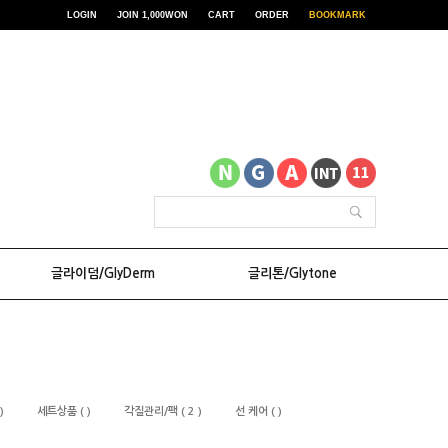
LOGIN
JOIN 1,000WON
CART
ORDER
BOOKMARK
글라이덤/GlyDerm
글리톤/Glytone
)
세트상품 ( )
각질관리/팩 ( 2 )
선 케어 ( )