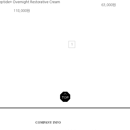
eptide+ Overnight Restorative Cream
63,000원
118,000원
1
COMPANY INFO