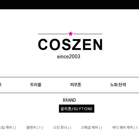
R
트러블
피부톤
노화.탄력
BRAND
글리톤/GLYTONE
립 케어 ( )
클렌져 ( 1 )
스킨.토너 ( )
스페셜 케어 ( )
바디.헤어 케어 ( 1 