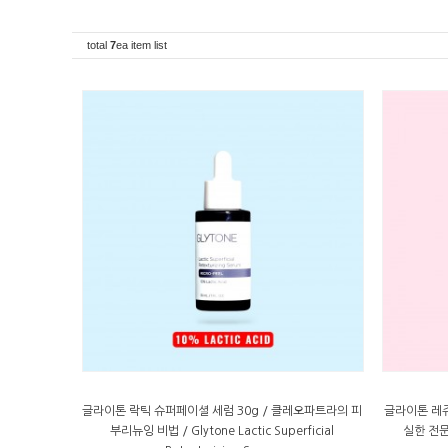
total
7
ea item list
글라이톤 락틱 슈퍼페이셜 세럼 30g / 클레오파트라의 피
글라이톤 레쥬
부리뉴잉 비법 / Glytone Lactic Superficial
실한 전문케