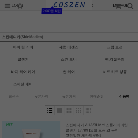
LOGIN
JOIN
ORDER
MYPAGE
2,000원 적립
스킨메디카(SkinMedica)
아이.립 케어
세럼.에센스
크림.로션
클렌져
스킨.토너
팩.각질관리
바디.헤어 케어
썬 케어
세트.키트 상품
스페셜 케어
최신순
낮은가격
높은가격
판매순위
상품명
스킨메디카 AHA/BHA 엑스폴리에이팅
클렌저 177ml [요철.모공.결 등이
고민일땐 세안제부터]