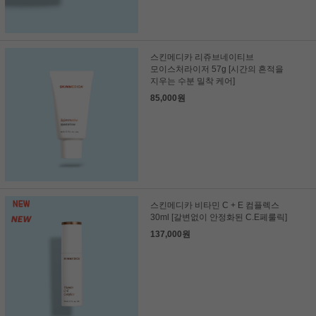
스킨메디카 리쥬브네이티브
모이스처라이저 57g [시간의 흔적을
지우는 수분 밀착 케어]
85,000원
스킨메디카 비타민 C + E 컴플렉스
30ml [갈변없이 안정화된 C.E페룰릭]
137,000원