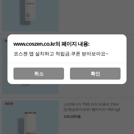
스킨메디카 TNS 세라마이드
www.coszen.co.kr의 페이지 내용:
트리트먼트 크림 57g [TNS+하이앤드
장벽 크림]
코스젠 앱 설치하고 적립금.쿠폰 받아보아요~
96,000원
취소
확인
스킨메디카 TNS 아이 리페어 15ml
[인체섬유아세포+펩타이드+레티날]
145,000원